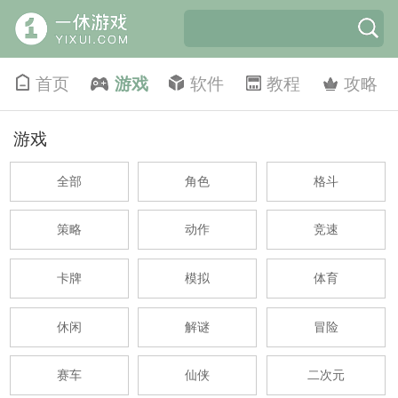
首页
游戏
软件
教程
攻略
游戏
全部
角色
格斗
策略
动作
竞速
卡牌
模拟
体育
休闲
解谜
冒险
赛车
仙侠
二次元