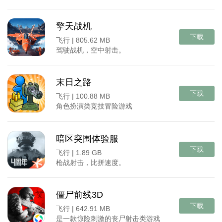
擎天战机
下载
飞行 |
805.62 MB
驾驶战机，空中射击。
末日之路
下载
飞行 |
100.88 MB
角色扮演类竞技冒险游戏
暗区突围体验服
下载
飞行 |
1.89 GB
枪战射击，比拼速度。
僵尸前线3D
下载
飞行 |
642.91 MB
是一款惊险刺激的丧尸射击类游戏