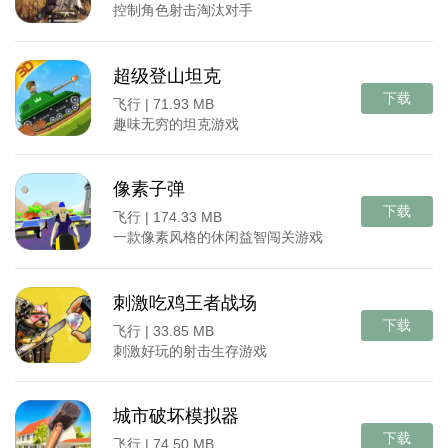
控制角色射击淘汰对手
超级登山坦克
下载
飞行 |
71.93 MB
趣味无穷的坦克游戏
像素子弹
下载
飞行 |
174.33 MB
一款像素风格的休闲益智闯关游戏
刺激吃鸡王者战场
下载
飞行 |
33.85 MB
刺激好玩的射击生存游戏
城市破坏模拟器
下载
飞行 |
74.50 MB