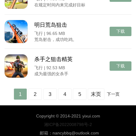
在规定时间内来完成好目标
明日荒岛狙击
下载
飞行 |
96.65 MB
荒岛射击，成功吃鸡。
杀手之狙击精英
下载
飞行 |
92.53 MB
成为最强的女杀手
1
2
3
4
5
末页
下一页
Copyright © 2014-2021 yixui.com
湘ICP备2022008798号-2
邮箱：nancybbq@outlook.com