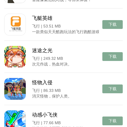
飞艇英雄
下载
飞行 |
53.51 MB
一款类似天天酷跑玩法的飞行跑酷游戏
迷途之光
下载
飞行 |
249.32 MB
次元作战，热血对决。
怪物入侵
下载
飞行 |
86.33 MB
消灭怪物，保护人类。
动感小飞侠
下载
飞行 |
77.66 MB