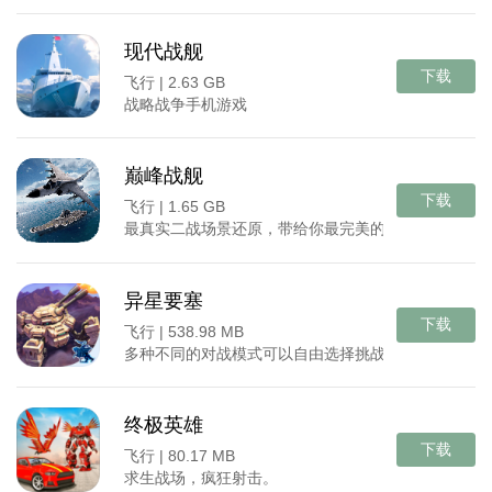
现代战舰
下载
飞行 |
2.63 GB
战略战争手机游戏
巅峰战舰
下载
飞行 |
1.65 GB
最真实二战场景还原，带给你最完美的二战海战真实
异星要塞
下载
飞行 |
538.98 MB
多种不同的对战模式可以自由选择挑战
终极英雄
下载
飞行 |
80.17 MB
求生战场，疯狂射击。