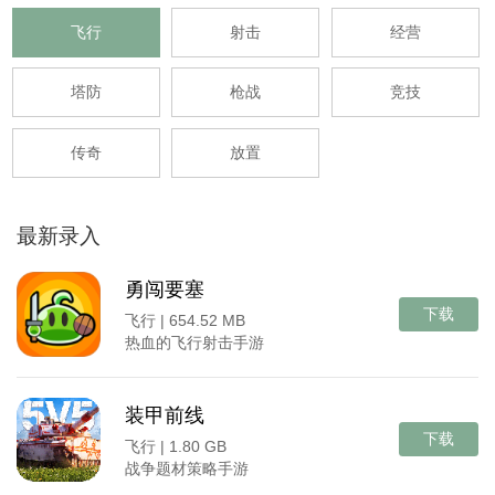
飞行
射击
经营
塔防
枪战
竞技
传奇
放置
最新录入
勇闯要塞
下载
飞行 |
654.52 MB
热血的飞行射击手游
装甲前线
下载
飞行 |
1.80 GB
战争题材策略手游