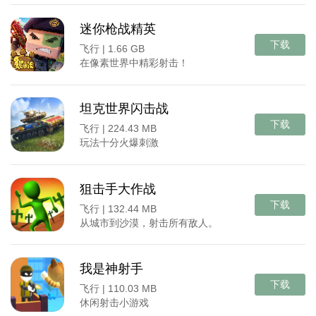
迷你枪战精英
下载
飞行 |
1.66 GB
在像素世界中精彩射击！
坦克世界闪击战
下载
飞行 |
224.43 MB
玩法十分火爆刺激
狙击手大作战
下载
飞行 |
132.44 MB
从城市到沙漠，射击所有敌人。
我是神射手
下载
飞行 |
110.03 MB
休闲射击小游戏