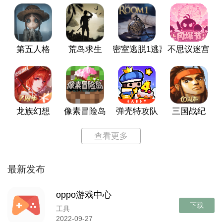
第五人格
荒岛求生
密室逃脱1逃离地牢
不思议迷宫
龙族幻想
像素冒险岛
弹壳特攻队
三国战纪
查看更多
最新发布
oppo游戏中心
下载
工具
2022-09-27