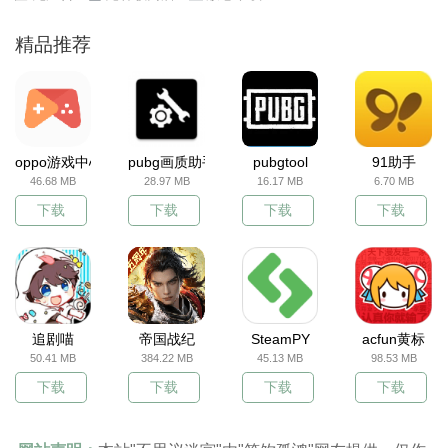
精品推荐
oppo游戏中心
pubg画质助手
pubgtool
91助手
46.68 MB
28.97 MB
16.17 MB
6.70 MB
下载
下载
下载
下载
追剧喵
帝国战纪
SteamPY
acfun黄标
50.41 MB
384.22 MB
45.13 MB
98.53 MB
下载
下载
下载
下载