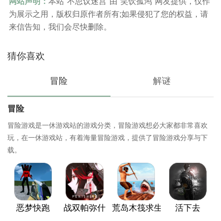
网站声明：
本站"不思议迷宫"由"笑饮孤鸿"网友提供，仅作
为展示之用，版权归原作者所有;如果侵犯了您的权益，请
来信告知，我们会尽快删除。
猜你喜欢
冒险
解谜
冒险
冒险游戏是一休游戏站的游戏分类，冒险游戏想必大家都非常喜欢
玩，在一休游戏站，有着海量冒险游戏，提供了冒险游戏分享与下
载。
恶梦快跑
战双帕弥什
荒岛木筏求生
活下去