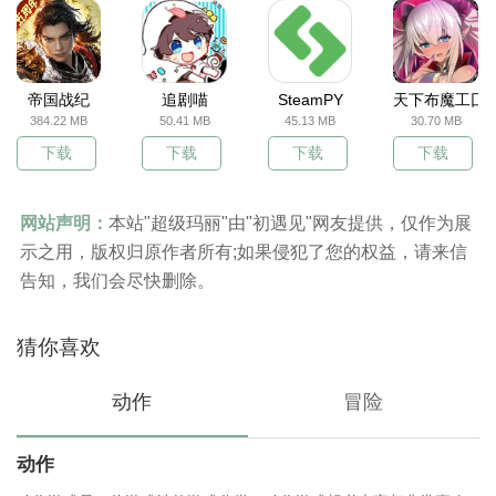
帝国战纪
追剧喵
SteamPY
天下布魔工囗
384.22 MB
50.41 MB
45.13 MB
30.70 MB
下载
下载
下载
下载
网站声明：
本站"超级玛丽"由"初遇见"网友提供，仅作为展
示之用，版权归原作者所有;如果侵犯了您的权益，请来信
告知，我们会尽快删除。
猜你喜欢
动作
冒险
动作