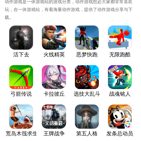
动作游戏是一休游戏站的游戏分类，动作游戏想必大家都非常喜欢
玩，在一休游戏站，有着海量动作游戏，提供了动作游戏分享与下
载。
活下去
火线精英
恶梦快跑
无限跑酷
弓箭传说
卡拉彼丘
选技大乱斗
战魂铭人
荒岛木筏求生
王牌战争
第五人格
发条总动员