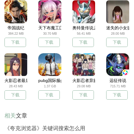
帝国战纪
天下布魔工囗服
奥特曼传说之战
迷失的小女孩
384.22 MB
30.70 MB
56.41 MB
28.00 MB
下载
下载
下载
下载
火影忍者最后战争
pubg国际服gm服
火影忍者异族崛起
远征传说
28.43 MB
1.37 GB
29.08 MB
715.71 MB
下载
下载
下载
下载
相关
文章
《夸克浏览器》关键词搜索怎么用