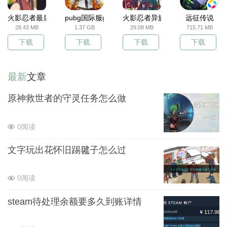
火影忍者最后战争
pubg国际服gm服
火影忍者异族崛起
远征传说
28.43 MB
1.37 GB
29.08 MB
715.71 MB
下载
下载
下载
下载
最新
文章
原神救世者的守灵任务怎么做
0阅读
文字玩出花怀旧踢毽子怎么过
0阅读
steam待处理余额要多久到账详情