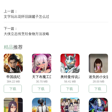
上一篇：
文字玩出花怀旧踢毽子怎么过
下一篇：
大侠立志传烹饪食物方法攻略
精品
推荐
帝国战纪
天下布魔工囗服
奥特曼传说之战
迷失的小女孩
384.22 MB
30.70 MB
56.41 MB
28.00 MB
下载
下载
下载
下载