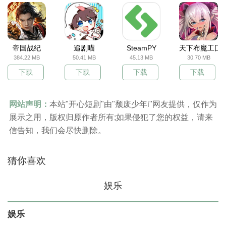
帝国战纪
追剧喵
SteamPY
天下布魔工囗
384.22 MB
50.41 MB
45.13 MB
30.70 MB
下载
下载
下载
下载
网站声明：
本站"开心短剧"由"颓废少年i"网友提供，仅作为
展示之用，版权归原作者所有;如果侵犯了您的权益，请来
信告知，我们会尽快删除。
猜你喜欢
娱乐
娱乐