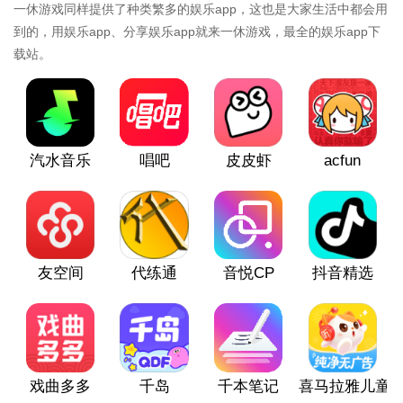
一休游戏同样提供了种类繁多的娱乐app，这也是大家生活中都会用
到的，用娱乐app、分享娱乐app就来一休游戏，最全的娱乐app下
载站。
汽水音乐
唱吧
皮皮虾
acfun
友空间
代练通
音悦CP
抖音精选
戏曲多多
千岛
千本笔记
喜马拉雅儿童