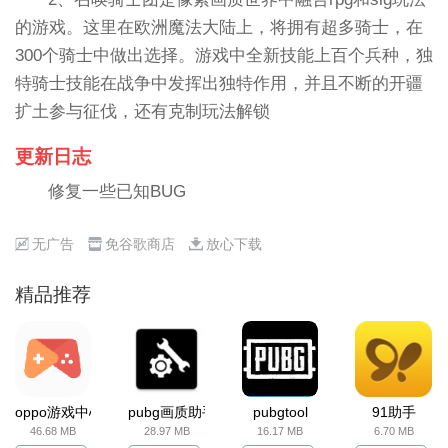
的游戏。这里在欧洲魔法大陆上，将拥有超多骑士，在
300个骑士中做出选择。游戏中全新技能上百个兵种，独
特骑士技能在战争中发挥出独特作用，并且不断的开疆
扩土参与征伐，还有克制玩法解锁
更新日志
修复一些已知BUG
无广告
免谷歌商店
放心下载
精品推荐
oppo游戏中心
pubg画质助手
pubgtool
91助手
46.68 MB
28.97 MB
16.17 MB
6.70 MB