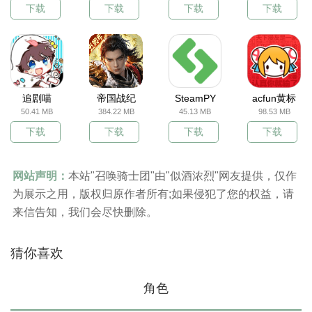
下载
下载
下载
下载
追剧喵
帝国战纪
SteamPY
acfun黄标
50.41 MB
384.22 MB
45.13 MB
98.53 MB
下载
下载
下载
下载
网站声明：
本站"召唤骑士团"由"似酒浓烈"网友提供，仅作
为展示之用，版权归原作者所有;如果侵犯了您的权益，请
来信告知，我们会尽快删除。
猜你喜欢
角色