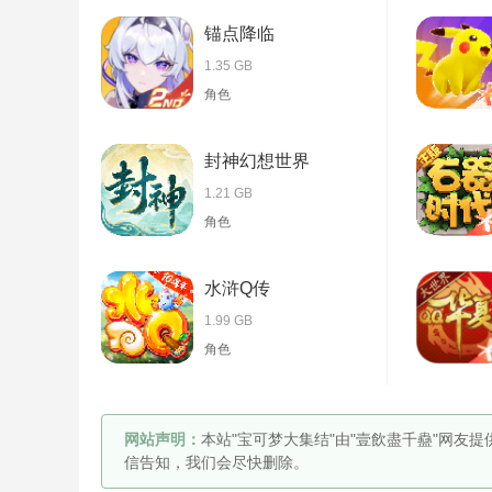
锚点降临
1.35 GB
角色
封神幻想世界
1.21 GB
角色
水浒Q传
1.99 GB
角色
网站声明：
本站"宝可梦大集结"由"壹飲盡千蠱"网友
信告知，我们会尽快删除。