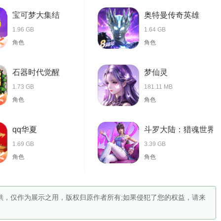
宝可梦大集结
奥特曼传奇英雄
1.96 GB
1.64 GB
角色
角色
石器时代觉醒
梦仙灵
1.73 GB
181.11 MB
角色
角色
qq华夏
斗罗大陆：猎魂世界
1.69 GB
3.39 GB
角色
角色
提供，仅作为展示之用，版权归原作者所有;如果侵犯了您的权益，请来