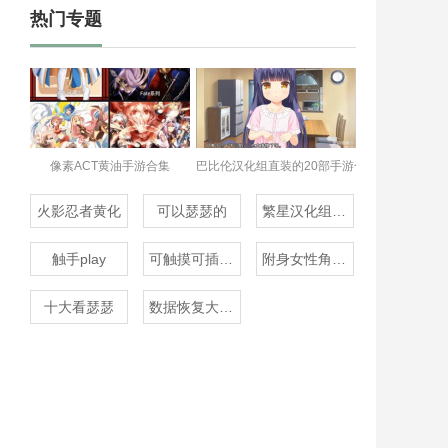
热门专题
像素ACT黄油手游合集
巴比伦汉化组直装的20部手游合集
火影忍者黄化
可以瑟瑟的
繁星汉化组rpg
触手play
可触摸可插的3D游戏
附身女性角色的rpg
十大看瑟瑟
数据恢复大师免费版