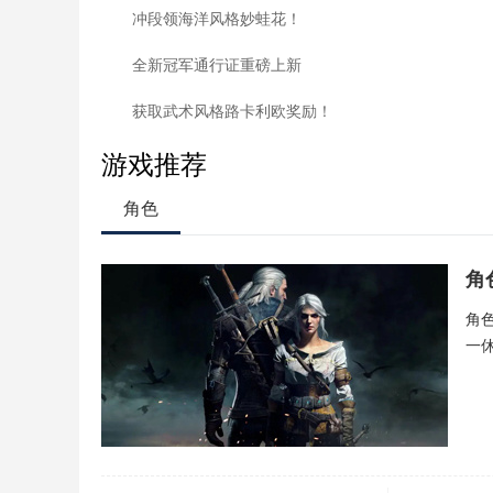
冲段领海洋风格妙蛙花！
全新冠军通行证重磅上新
获取武术风格路卡利欧奖励！
游戏推荐
角色
角
角
一