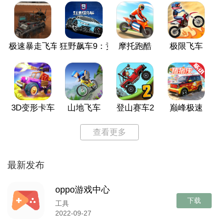
极速暴走飞车
狂野飙车9：竞速传奇
摩托跑酷
极限飞车
3D变形卡车
山地飞车
登山赛车2
巅峰极速
查看更多
最新发布
oppo游戏中心
下载
工具
2022-09-27