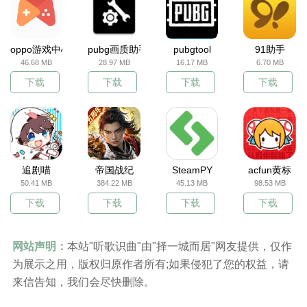
oppo游戏中心
pubg画质助手
pubgtool
91助手
46.68 MB
28.97 MB
16.17 MB
6.70 MB
下载
下载
下载
下载
追剧喵
帝国战纪
SteamPY
acfun黄标
50.41 MB
384.22 MB
45.13 MB
98.53 MB
下载
下载
下载
下载
网站声明：
本站"听歌识曲"由"择一城而居"网友提供，仅作
为展示之用，版权归原作者所有;如果侵犯了您的权益，请
来信告知，我们会尽快删除。