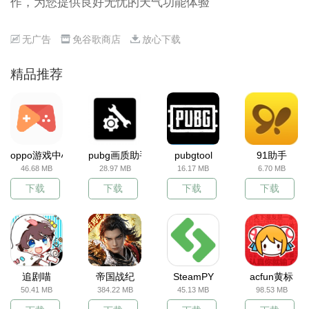
作，为您提供良好无忧的天气功能体验
无广告
免谷歌商店
放心下载
精品推荐
oppo游戏中心
pubg画质助手
pubgtool
91助手
46.68 MB
28.97 MB
16.17 MB
6.70 MB
下载
下载
下载
下载
追剧喵
帝国战纪
SteamPY
acfun黄标
50.41 MB
384.22 MB
45.13 MB
98.53 MB