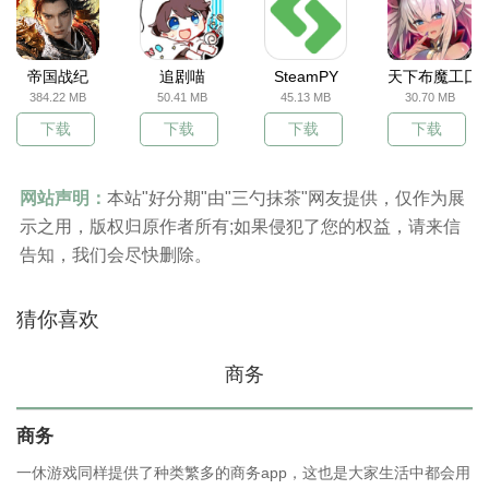
帝国战纪
追剧喵
SteamPY
天下布魔工囗
384.22 MB
50.41 MB
45.13 MB
30.70 MB
下载
下载
下载
下载
网站声明：
本站"好分期"由"三勺抹茶"网友提供，仅作为展
示之用，版权归原作者所有;如果侵犯了您的权益，请来信
告知，我们会尽快删除。
猜你喜欢
商务
商务
一休游戏同样提供了种类繁多的商务app，这也是大家生活中都会用