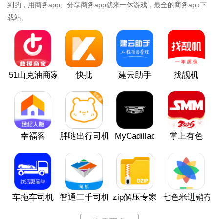
到的，用商务app、分享商务app就来一休游戏，最全的商务app下
载站。
51山克油商家端
快批
建云助手
找靓机
幸福客
胖哒出行司机端
MyCadillac
掌上有色
车拖车司机
智通三千司机
zip解压专家
七色米进销存