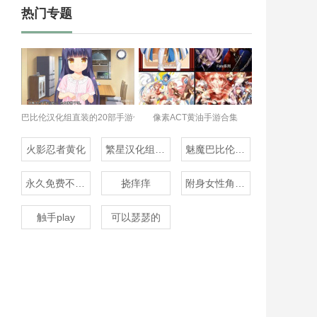
热门专题
巴比伦汉化组直装的20部手游合集
像素ACT黄油手游合集
火影忍者黄化
繁星汉化组rpg
魅魔巴比伦移植100款
永久免费不收费的变声器
挠痒痒
附身女性角色的rpg
触手play
可以瑟瑟的