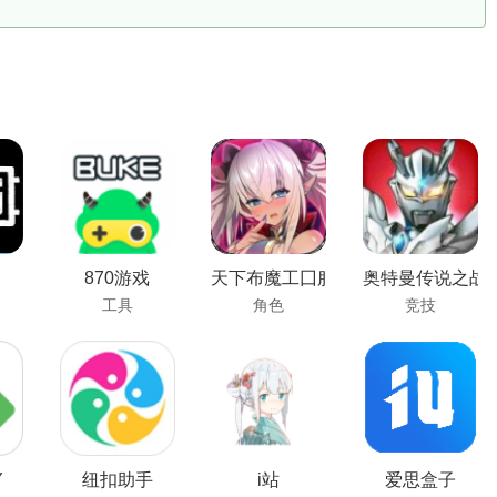
870游戏
天下布魔工囗服
奥特曼传说之战
工具
角色
竞技
Y
纽扣助手
i站
爱思盒子