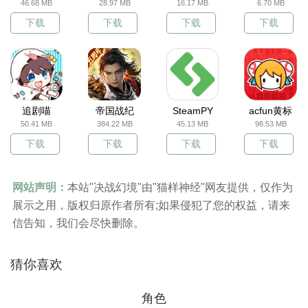
46.68 MB
28.97 MB
16.17 MB
6.70 MB
下载
下载
下载
下载
追剧喵
帝国战纪
SteamPY
acfun黄标
50.41 MB
384.22 MB
45.13 MB
98.53 MB
下载
下载
下载
下载
网站声明：
本站"决战幻境"由"猫样神经"网友提供，仅作为
展示之用，版权归原作者所有;如果侵犯了您的权益，请来
信告知，我们会尽快删除。
猜你喜欢
角色