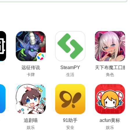
远征传说
SteamPY
天下布魔工囗服
卡牌
生活
角色
子
追剧喵
91助手
acfun黄标
娱乐
安全
娱乐