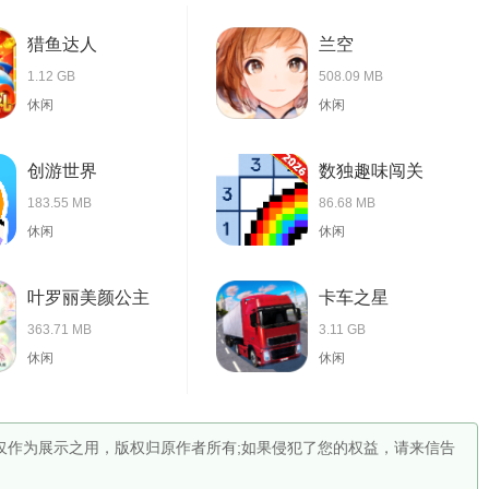
猎鱼达人
兰空
1.12 GB
508.09 MB
休闲
休闲
创游世界
数独趣味闯关
183.55 MB
86.68 MB
休闲
休闲
叶罗丽美颜公主
卡车之星
363.71 MB
3.11 GB
休闲
休闲
，仅作为展示之用，版权归原作者所有;如果侵犯了您的权益，请来信告