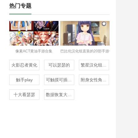
热门专题
像素ACT黄油手游合集
巴比伦汉化组直装的20部手游合集
火影忍者黄化
可以瑟瑟的
繁星汉化组rpg
触手play
可触摸可插的3D游戏
附身女性角色的rpg
十大看瑟瑟
数据恢复大师免费版