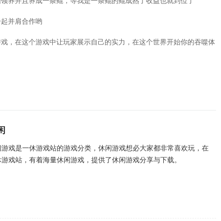
始领养并且养成一条鲲，等我是一条鲲的鲲成熟了收益也就到位了
一起并肩合作哟
游戏，在这个游戏中让玩家展示自己的实力，在这个世界开始你的吞噬体
闲
闲游戏是一休游戏站的游戏分类，休闲游戏想必大家都非常喜欢玩，在
休游戏站，有着海量休闲游戏，提供了休闲游戏分享与下载。