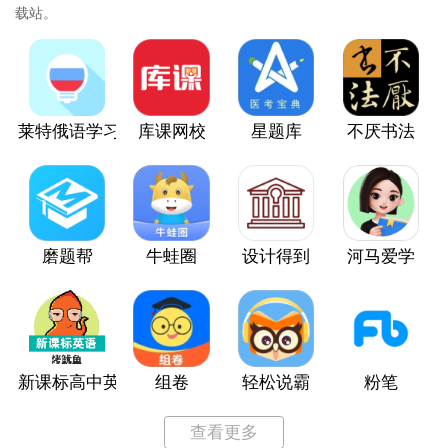
载站。
莱特俄语学习背单词
库课网校
星题库
不厌书法
磨题帮
牛蛙圈
设计得到
河马爱学
新课标高中英语单词
组卷
轻松说霸
粉笔
查看更多