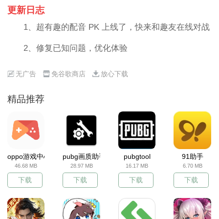
更新日志
1、超有趣的配音 PK 上线了，快来和趣友在线对战
2、修复已知问题，优化体验
无广告
免谷歌商店
放心下载
精品推荐
oppo游戏中心
pubg画质助手
pubgtool
91助手
46.68 MB
28.97 MB
16.17 MB
6.70 MB
下载
下载
下载
下载