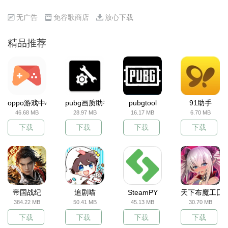
无广告
免谷歌商店
放心下载
精品推荐
oppo游戏中心
pubg画质助手
pubgtool
91助手
46.68 MB
28.97 MB
16.17 MB
6.70 MB
下载
下载
下载
下载
帝国战纪
追剧喵
SteamPY
天下布魔工囗
384.22 MB
50.41 MB
45.13 MB
30.70 MB
下载
下载
下载
下载