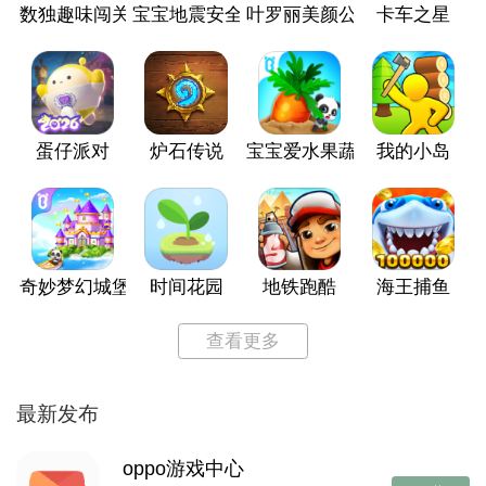
数独趣味闯关
宝宝地震安全3
叶罗丽美颜公主
卡车之星
蛋仔派对
炉石传说
宝宝爱水果蔬菜
我的小岛
奇妙梦幻城堡
时间花园
地铁跑酷
海王捕鱼
查看更多
最新发布
oppo游戏中心