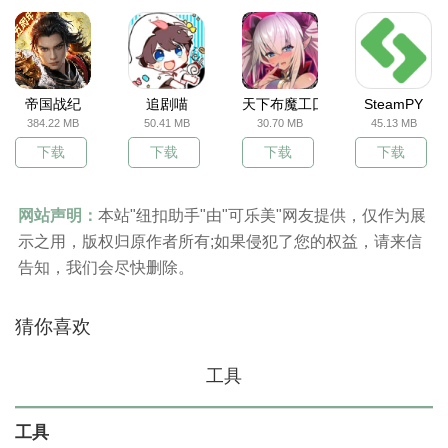
帝国战纪
追剧喵
天下布魔工囗服
SteamPY
384.22 MB
50.41 MB
30.70 MB
45.13 MB
下载
下载
下载
下载
网站声明：
本站"纽扣助手"由"可乐美"网友提供，仅作为展
示之用，版权归原作者所有;如果侵犯了您的权益，请来信
告知，我们会尽快删除。
猜你喜欢
工具
工具