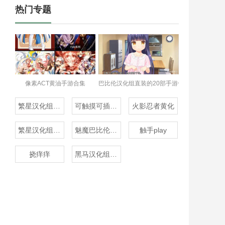
热门专题
像素ACT黄油手游合集
巴比伦汉化组直装的20部手游合集
繁星汉化组的20部直装
可触摸可插的3D游戏
火影忍者黄化
繁星汉化组rpg
魅魔巴比伦移植100款
触手play
挠痒痒
黑马汉化组20款直装汉化