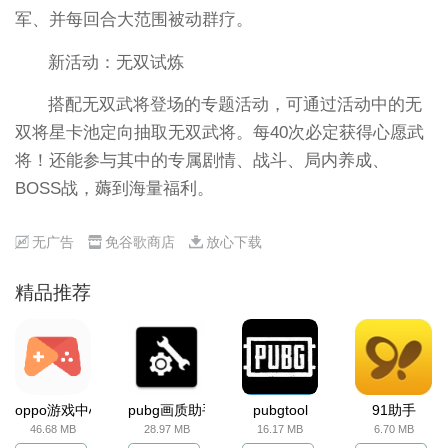
军、并每回合大范围被动群疗。
新活动：无双试炼
搭配无双武将登场的专题活动，可通过活动中的无
双将星卡池定向抽取无双武将。每40次必定获得心愿武
将！还能参与其中的专属剧情、战斗、局内养成、
BOSS战，薅到海量福利。
无广告
免谷歌商店
放心下载
精品推荐
oppo游戏中心
pubg画质助手
pubgtool
91助手
46.68 MB
28.97 MB
16.17 MB
6.70 MB