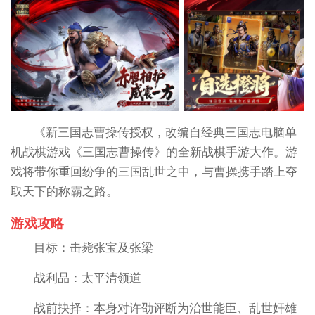
《新三国志曹操传授权，改编自经典三国志电脑单
机战棋游戏《三国志曹操传》的全新战棋手游大作。游
戏将带你重回纷争的三国乱世之中，与曹操携手踏上夺
取天下的称霸之路。
游戏攻略
目标：击毙张宝及张梁
战利品：太平清领道
战前抉择：本身对许劭评断为治世能臣、乱世奸雄