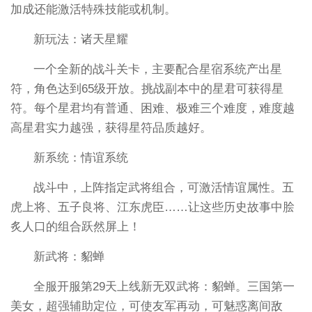
加成还能激活特殊技能或机制。
新玩法：诸天星耀
一个全新的战斗关卡，主要配合星宿系统产出星
符，角色达到65级开放。挑战副本中的星君可获得星
符。每个星君均有普通、困难、极难三个难度，难度越
高星君实力越强，获得星符品质越好。
新系统：情谊系统
战斗中，上阵指定武将组合，可激活情谊属性。五
虎上将、五子良将、江东虎臣……让这些历史故事中脍
炙人口的组合跃然屏上！
新武将：貂蝉
全服开服第29天上线新无双武将：貂蝉。三国第一
美女，超强辅助定位，可使友军再动，可魅惑离间敌