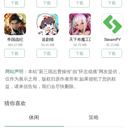
下载
下载
下载
下载
帝国战纪
追剧喵
天下布魔工囗服
SteamPY
384.22 MB
50.41 MB
30.70 MB
45.13 MB
下载
下载
下载
下载
网站声明：
本站"新三国志曹操传"由"怀念或痛"网友提供，
仅作为展示之用，版权归原作者所有;如果侵犯了您的权
益，请来信告知，我们会尽快删除。
猜你喜欢
休闲
策略