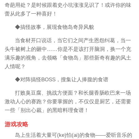
奇葩用处？是时候跟着史小坑涨涨见识了！或许你的味
蕾从此多了一种喜好！
◆搞怪故事，展现食物岛奇异风貌
当食材开口说话，当它们之间产生恩怨纠葛，当一
头牛被树上的砸中……你是不是该打开脑洞，换一个充
满乐趣的视角，去领略「食物岛」那些新奇有趣的风土
人情呢？
◆对阵搞怪BOSS，搜集让人捧腹的食谱
打败臭豆腐、挑战方便面？和长腿香肠欧巴来一场
激动人心的赛跑？你要掌握的，不仅仅是厨艺，还需要
一些「别出心裁」的黑暗料理食谱！
游戏攻略
岛上生活着大量可(ke)怕(ai)的食物——爱听音乐的