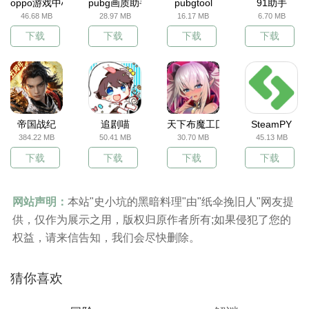
oppo游戏中心
pubg画质助手
pubgtool
91助手
46.68 MB
28.97 MB
16.17 MB
6.70 MB
下载
下载
下载
下载
帝国战纪
追剧喵
天下布魔工囗服
SteamPY
384.22 MB
50.41 MB
30.70 MB
45.13 MB
下载
下载
下载
下载
网站声明：
本站"史小坑的黑暗料理"由"纸伞挽旧人"网友提
供，仅作为展示之用，版权归原作者所有;如果侵犯了您的
权益，请来信告知，我们会尽快删除。
猜你喜欢