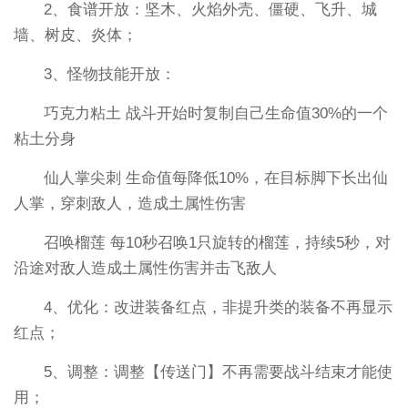
2、食谱开放：坚木、火焰外壳、僵硬、飞升、城
墙、树皮、炎体；
3、怪物技能开放：
巧克力粘土 战斗开始时复制自己生命值30%的一个
粘土分身
仙人掌尖刺 生命值每降低10%，在目标脚下长出仙
人掌，穿刺敌人，造成土属性伤害
召唤榴莲 每10秒召唤1只旋转的榴莲，持续5秒，对
沿途对敌人造成土属性伤害并击飞敌人
4、优化：改进装备红点，非提升类的装备不再显示
红点；
5、调整：调整【传送门】不再需要战斗结束才能使
用；