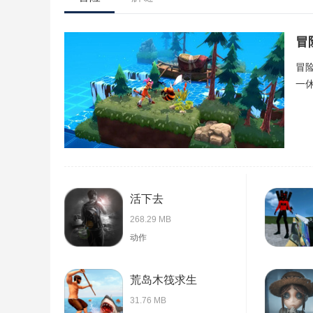
冒
冒
一
活下去
268.29 MB
动作
荒岛木筏求生
31.76 MB