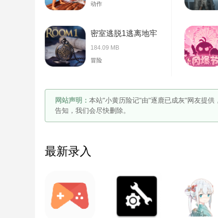
动作
密室逃脱1逃离地牢
184.09 MB
冒险
网站声明：
本站"小黄历险记"由"逐鹿已成灰"网友提
告知，我们会尽快删除。
最新录入