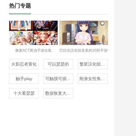
热门专题
像素ACT黄油手游合集
巴比伦汉化组直装的20部手游合集
火影忍者黄化
可以瑟瑟的
繁星汉化组rpg
触手play
可触摸可插的3D游戏
附身女性角色的rpg
十大看瑟瑟
数据恢复大师免费版