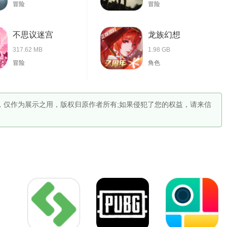
冒险
冒险
不思议迷宫
龙族幻想
317.62 MB
1.98 GB
冒险
角色
供，仅作为展示之用，版权归原作者所有;如果侵犯了您的权益，请来信