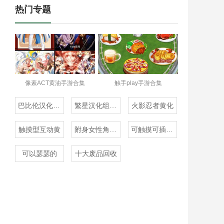
热门专题
像素ACT黄油手游合集
触手play手游合集
巴比伦汉化组直装的20部
繁星汉化组rpg
火影忍者黄化
触摸型互动黄
附身女性角色的rpg
可触摸可插的3D游戏
可以瑟瑟的
十大废品回收