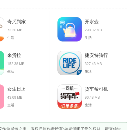
奇兵到家
开水壶
73.20 MB
298.32 MB
生活
生活
来货拉
捷安特骑行
152.38 MB
327.43 MB
生活
生活
女生日历
货车帮司机
43.69 MB
96.48 MB
生活
生活
，仅作为展示之用，版权归原作者所有;如果侵犯了您的权益，请来信告