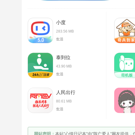
小度
283.56 MB
生活
泰到位
43.90 MB
生活
人民出行
80.61 MB
生活
网站声明：
本站"心情日记本"由"阵亡爱人"网友提供